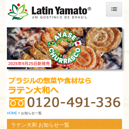
HOME
企業情報
こだわりのハンドメイド
商品情報
AYASE CHURRASCO
リングイッサ調理方法
オンラインストア
HOME
お知らせ一覧
通販 ご利用ガイド
ラテン大和 お知らせ一覧
直売所-hALO PRATI-