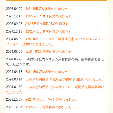
2026.04.29
5/2～5/5 GW休業のお知らせ
ブラジル料理と食文化
2025.12.16
12/27～1/4 冬季休業のお知らせ
業者向け注文ページ
2025.09.25
AYASE CHURRASCO 新発売
2024.12.19
12/28～1/5 冬季休業のお知らせ
お問合せ
2024.08.09
YouTubeチャンネル「料理研究家リュウジのバズレシ
ピ」様でご使用いただきました。
お取り扱い店舗紹介
2024.08.09
8/10～8/13 夏季休業のお知らせ
特定商取引法に基づく表記
2024.05.28 6/6(木)は社内システム入替作業の為、臨時休業とさせ
ていただきます。
2024.04.18
5/3～5/6 GW休業のお知らせ
2024.03.14
ふるさと納税 新規返礼品の掲載を開始いたしました。
2024.01.30
ふるさと納税ポータルサイトにて定期便を掲載開始い
たしました。
2023.12.07
2024年カレンダーを公開しました。
2023.12.07
12/29～1/3 冬季休業のお知らせ