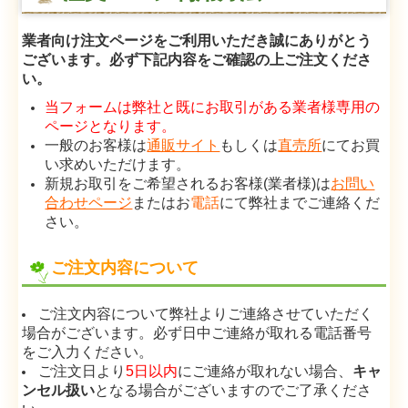
ブラジル料理と食文化
業者向け注文ページをご利用いただき誠にありがとう
ございます。必ず下記内容をご確認の上ご注文くださ
い。
業者向け注文ページ
当フォームは弊社と既にお取引がある業者様専用の
お問合せ
ページとなります。
一般のお客様は
通販サイト
もしくは
直売所
にてお買
お取り扱い店舗紹介
い求めいただけます。
新規お取引をご希望されるお客様(業者様)は
お問い
合わせページ
またはお
電話
にて弊社までご連絡くだ
特定商取引法に基づく表記
さい。
ご注文内容について
ご注文内容について弊社よりご連絡させていただく
場合がございます。必ず日中ご連絡が取れる電話番号
をご入力ください。
ご注文日より
5日以内
にご連絡が取れない場合、
キャ
ンセル扱い
となる場合がございますのでご了承くださ