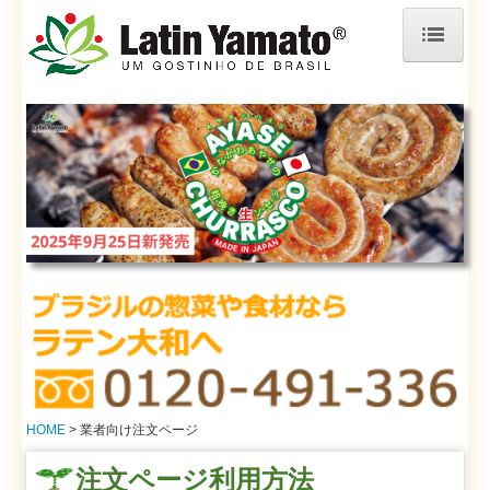
HOME
企業情報
こだわりのハンドメイド
商品情報
AYASE CHURRASCO
リングイッサ調理方法
オンラインストア
HOME
業者向け注文ページ
通販 ご利用ガイド
注文ページ利用方法
直売所-hALO PRATI-