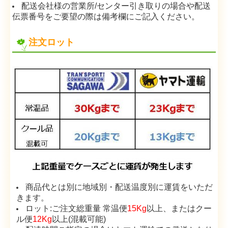
配送会社様の営業所/センター引き取りの場合や配送
伝票番号をご要望の際は備考欄にご記入ください。
注文ロット
商品代とは別に地域別・配送温度別に運賃をいただ
きます。
ロット:ご注文総重量 常温便
15Kg
以上、またはクー
ル便
12Kg
以上(混載可能)